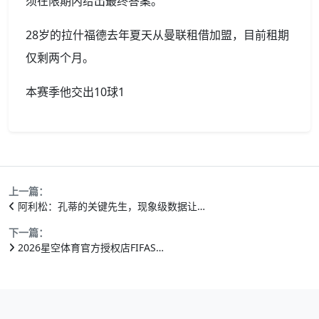
须在限期内给出最终答案。
28岁的拉什福德去年夏天从曼联租借加盟，目前租期
仅剩两个月。
本赛季他交出10球1
上一篇：
阿利松：孔蒂的关键先生，现象级数据让…
下一篇：
2026星空体育官方授权店FIFAS…