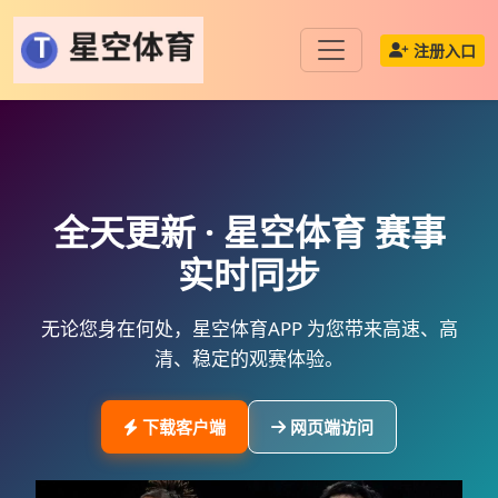
注册入口
全天更新 ·
星空体育
赛事
实时同步
无论您身在何处，
星空体育APP
为您带来高速、高
清、稳定的观赛体验。
下载客户端
网页端访问