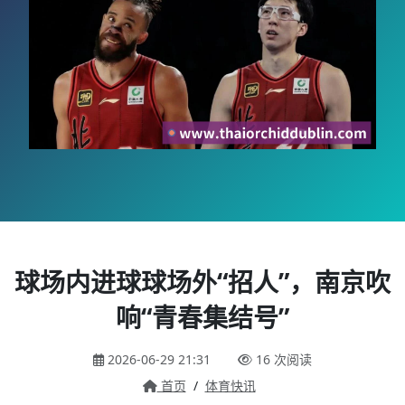
球场内进球球场外“招人”，南京吹
响“青春集结号”
2026-06-29 21:31
16 次阅读
首页
/
体育快讯