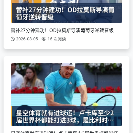
替补27分钟建功！OD拉莫斯导演葡萄牙逆转晋级
2026-08-05
16 次阅读