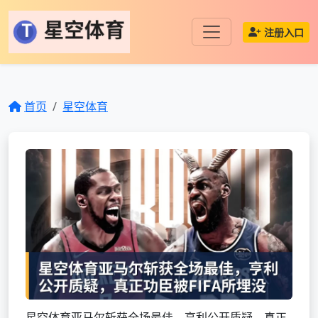
注册入口
首页
星空体育
星空体育亚马尔斩获全场最佳，亨利公开质疑，真正