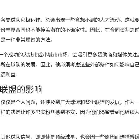
。
，各支球队积极运作，总会出现一些意想不到的人才流动。这就
一份丰厚合同也不能掩盖潜在的不确定性。因此，在合同谈判之
，是一种非常理智的方法。
，一个成功的大城市或小城市市场，会吸引更多赞助商和媒体关注
其所在球队的发展。因此，他必须考虑这些外部条件如何影响自
长远利益。
与联盟的影响
不仅仅是个人问题，还涉及到广大球迷和整个联盟的发展。作为
这样的决定让许多忠实粉丝感到不安，因为他们渴望看到他继续
盟其他球队信号，即即使是顶级球星，也会因一些原因而选择暂