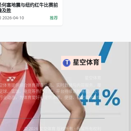
圣何塞地震与纽约红牛比赛前
瞻及胜
2026-04-10
推荐
星空体育
空体育提供综合体育赛事资讯、实时数据与内容服务，覆
足球、篮球、电竞等热门项目。平台持续更新赛程、比分
行业动态，为体育爱好者提供清晰、便捷、稳定的信息体
验。
© 2026 星空体育 版权所有 · 保留所有权利