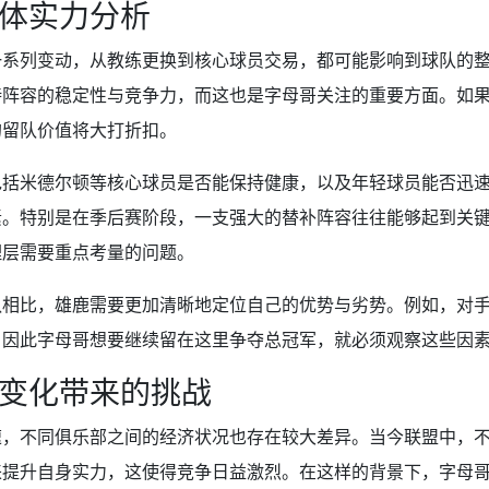
整体实力分析
一系列变动，从教练更换到核心球员交易，都可能影响到球队的
持阵容的稳定性与竞争力，而这也是字母哥关注的重要方面。如
的留队价值将大打折扣。
包括米德尔顿等核心球员是否能保持健康，以及年轻球员能否迅
素。特别是在季后赛阶段，一支强大的替补阵容往往能够起到关
理层需要重点考量的问题。
队相比，雄鹿需要更加清晰地定位自己的优势与劣势。例如，对
，因此字母哥想要继续留在这里争夺总冠军，就必须观察这些因
境变化带来的挑战
速，不同俱乐部之间的经济状况也存在较大差异。当今联盟中，
来提升自身实力，这使得竞争日益激烈。在这样的背景下，字母