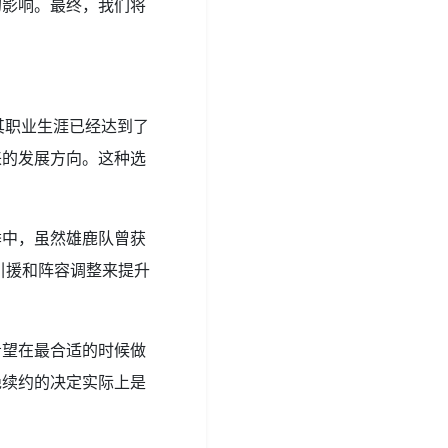
的影响。最终，我们将
其职业生涯已经达到了
来的发展方向。这种选
季中，虽然雄鹿队曾获
引援和阵容调整来提升
希望在最合适的时候做
绝续约的决定实际上是