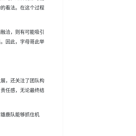
构的看法。在这个过程
加融洽，则有可能吸引
展。因此，字母哥此举
发展，还关注了团队构
与责任感，无论最终结
望雄鹿队能够抓住机