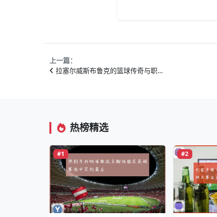
上一篇：
拉塞尔威斯布鲁克的篮球传奇与职…
热榜精选
#1
#2