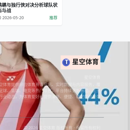
鹈鹕与独行侠对决分析球队状
态与战
2026-05-20
推荐
星空体育
空体育提供综合体育赛事资讯、实时数据与内容服务，覆
足球、篮球、电竞等热门项目。平台持续更新赛程、比分
行业动态，为体育爱好者提供清晰、便捷、稳定的信息体
验。
© 2026 星空体育 版权所有 · 保留所有权利