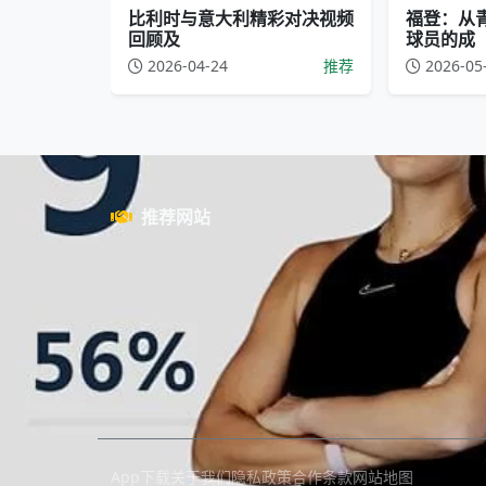
比利时与意大利精彩对决视频
福登：从
回顾及
球员的成
2026-04-24
推荐
2026-05
推荐网站
App下载
关于我们
隐私政策
合作条款
网站地图