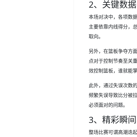
2、关键数
本场对决中，各项数据
主要依靠内线得分，
取向。
另外，在篮板争夺方
点对于控制节奏至关
效控制篮板，谁就能
此外，通过失误次数
频繁失误导致比分被
必须面对的问题。
3、精彩瞬
整场比赛可谓高潮迭