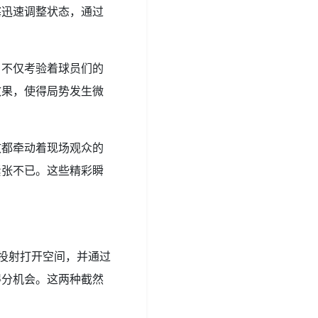
塞迅速调整状态，通过
，不仅考验着球员们的
效果，使得局势发生微
攻都牵动着现场观众的
紧张不已。这些精彩瞬
投射打开空间，并通过
得分机会。这两种截然