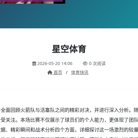
星空体育
2026-05-20 14:06
0 次阅读
首页
/
体育快讯
将全面回顾火箭队与活塞队之间的精彩对决，并进行深入分析。
备受关注。本场比赛不仅展示了球员们的个人能力，更体现了团
数据、精彩瞬间和战术分析四个方面，详细探讨这一场激烈的较