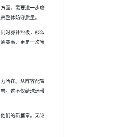
调方面，需要进一步磨
提高整体防守质量。
，同时弥补短板，那么
普通赛事，更是一次宝
魅力所在。从阵容配置
画卷。这不仅给球迷带
于他们的新篇章。无论