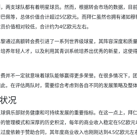
面，两支球队都有着明星球员。然而，根据转会市场的数据，目
姆巴佩等，总体价值合计超过5亿欧元。而拜仁虽然也拥有诸如穆
员价值相对较低，合计约为4亿欧元左右。
巴黎通过高额转会费引进了一系列世界级球星，其阵容深度和质
于培养年轻人才，以及利用其青训系统培养出优秀的新星，这使
。
会费并不一定就意味着球队能够赢得更多荣誉。在很多情况下，
因此，在评估两队时，需要综合考虑到各自不同的发展策略及整
入状况
足球俱乐部财务健康和可持续发展的重要指标。在这一点上，拜
好的管理模式和深厚的历史积淀，每年的商业收入稳定在5亿欧元
过度依赖于赞助合同，其年度商业收入也刚刚达到4.5亿欧元左