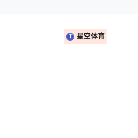
星空体育
空体育提供综合体育赛事资讯、实时数据与内容服务，覆
足球、篮球、电竞等热门项目。平台持续更新赛程、比分
行业动态，为体育爱好者提供清晰、便捷、稳定的信息体
验。
© 2026 星空体育 版权所有 · 保留所有权利