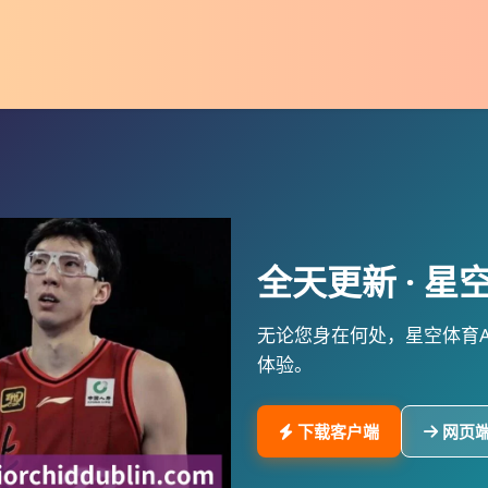
全天更新 ·
星
无论您身在何处，
星空体育A
体验。
下载客户端
网页