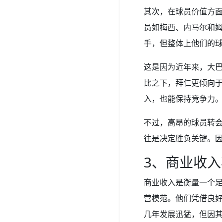
其次，在球员价值方
员如梅西、内马尔和
手，但整体上他们的球
这是因为近年来，大
比之下，拜仁更倾向
入，也能保持竞争力
不过，高昂的球员转
往是决定胜负关键。
3、商业收
商业收入是衡量一个
营模范。他们凭借良
几年发展迅猛，但因其