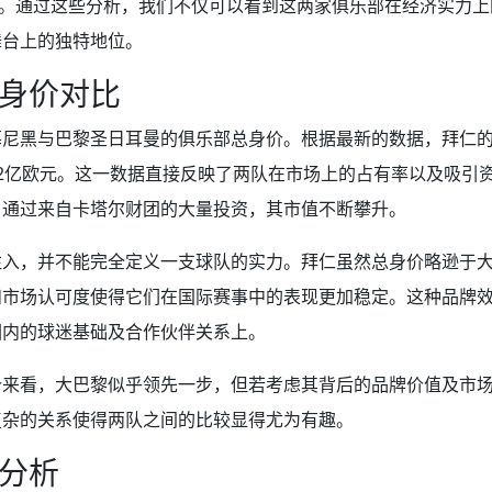
”。通过这些分析，我们不仅可以看到这两家俱乐部在经济实力
舞台上的独特地位。
总身价对比
尼黑与巴黎圣日耳曼的俱乐部总身价。根据最新的数据，拜仁的
2亿欧元。这一数据直接反映了两队在市场上的占有率以及吸引
，通过来自卡塔尔财团的大量投资，其市值不断攀升。
注入，并不能完全定义一支球队的实力。拜仁虽然总身价略逊于
和市场认可度使得它们在国际赛事中的表现更加稳定。这种品牌
围内的球迷基础及合作伙伴关系上。
价来看，大巴黎似乎领先一步，但若考虑其背后的品牌价值及市
复杂的关系使得两队之间的比较显得尤为有趣。
值分析