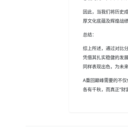
因此，当我们将历史
厚文化底蕴及辉煌战绩
总结：
综上所述，通过对比
凭借其扎实稳健的发
同样表现出色，为未来
A重回巅峰需要的不
各有千秋，而真正“财