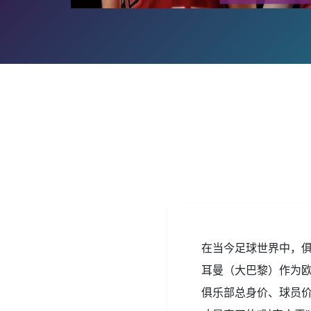
在当今足球世界中，
耳曼（大巴黎）作为
俱乐部总身价、球员