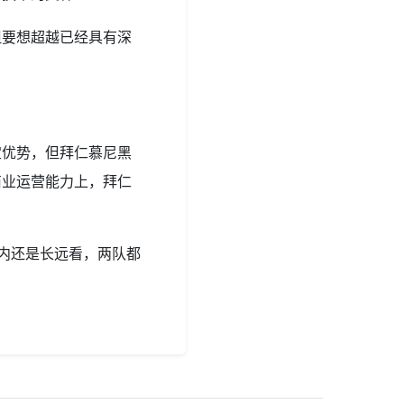
但要想超越已经具有深
定优势，但拜仁慕尼黑
商业运营能力上，拜仁
内还是长远看，两队都